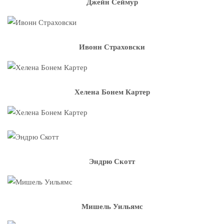
Джейн Сеймур
Ивонн Страховски
Хелена Бонем Картер
Эндрю Скотт
Мишель Уильямс