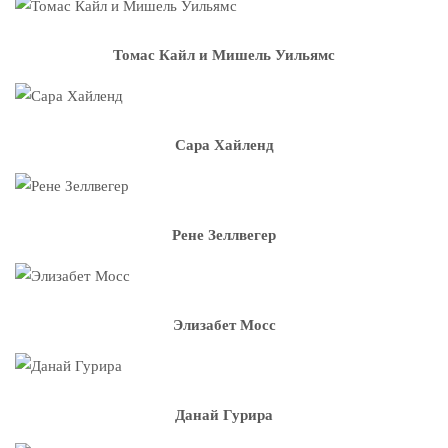
Томас Кайл и Мишель Уильямс
Сара Хайленд
Рене Зеллвегер
Элизабет Мосс
Данай Гурира