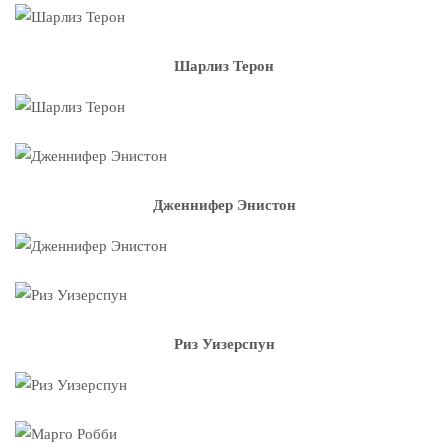
Шарлиз Терон
Дженнифер Энистон
Риз Уизерспун