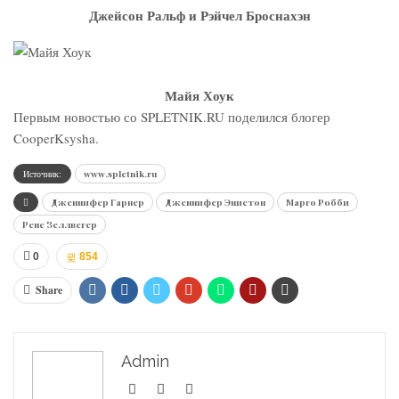
Джейсон Ральф и Рэйчел Броснахэн
Майя Хоук
Первым новостью со SPLETNIK.RU поделился блогер
CooperKsysha.
Источник:
www.spletnik.ru
Дженнифер Гарнер
Дженнифер Энистон
Марго Робби
Рене Зеллвегер
0
854
Share
Admin