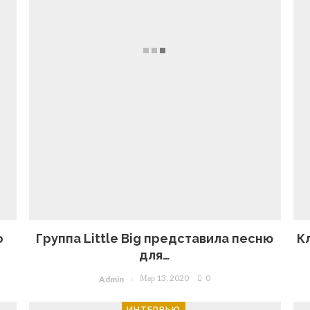
о
Группа Little Big представила песню
К
для…
Мар 13, 2020
0
Admin
ИНТЕРВЬЮ