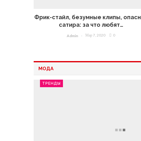
Фрик-стайл, безумные клипы, опас
сатира: за что любят…
Мар 7, 2020
0
Admin
МОДА
ТРЕНДЫ