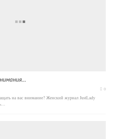
внимания…
0
ращать на вас внимание? Женский журнал JustLady
ть…