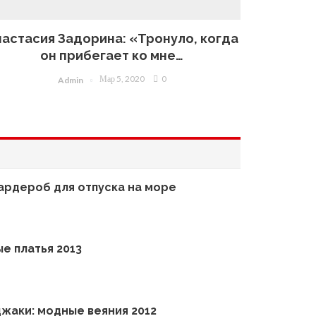
настасия Задорина: «Тронуло, когда
он прибегает ко мне…
Мар 5, 2020
0
Admin
ардероб для отпуска на море
е платья 2013
жаки: модные веяния 2012