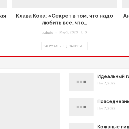
ная
Клава Кока: «Секрет в том, что надо
А
любить все, что…
Мар 5, 2020
0
Admin
ЗАГРУЗИТЬ ЕЩЕ ЗАПИСИ
Идеальный г
Ноя 7, 2022
Повседневны
Ноя 7, 2022
Кожаные пид