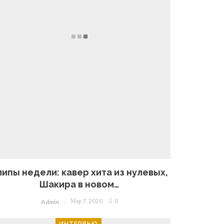
липы недели: кавер хита из нулевых,
Шакира в новом…
Мар 7, 2020
0
Admin
ИНТЕРВЬЮ