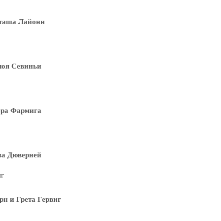
таша Лайонн
лоя Севиньи
ера Фармига
ва Дюверней
рн и Грета Гервиг