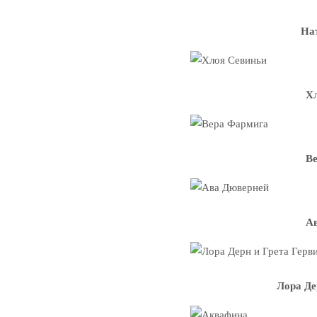
На
Х
В
А
Лора Де