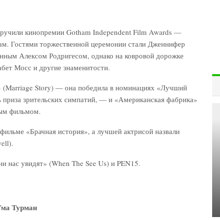
 вручили кинопремии Gotham Independent Film Awards —
м. Гостями торжественной церемонии стали Дженнифер
енным Алексом Родригесом, однако на ковровой дорожке
абет Мосс и другие знаменитости.
 (Marriage Story) — она победила в номинациях «Лучший
ь приза зрительских симпатий, — и «Американская фабрика»
ным фильмом.
фильме «Брачная история», а лучшей актрисой назвали
ll).
и нас увидят» (When The See Us) и PEN15.
ма Турман