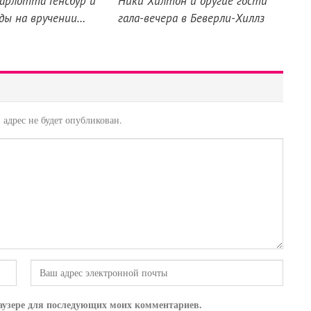
Шарлотта Генсбур и
Ники Хилтон и другие гости
зды на вручении…
гала-вечера в Беверли-Хиллз
адрес не будет опубликован.
браузере для последующих моих комментариев.