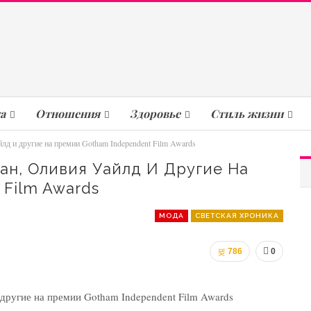
а
Отношения
Здоровье
Стиль жизни
д и другие на премии Gotham Independent Film Awards
ан, Оливия Уайлд И Другие На
Film Awards
МОДА
СВЕТСКАЯ ХРОНИКА
786
0