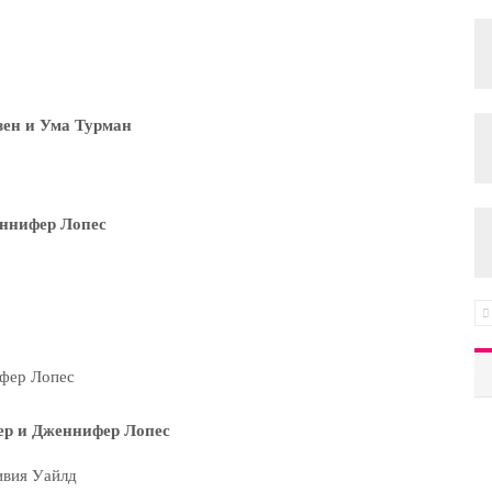
зен и Ума Турман
ннифер Лопес
ер и Дженнифер Лопес