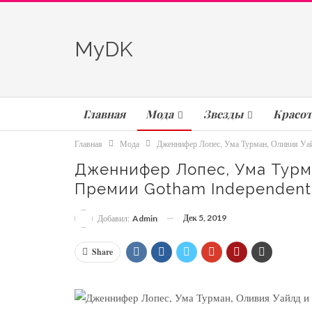
MyDK
Главная
Мода
Звезды
Красот
Главная
Мода
Дженнифер Лопес, Ума Турман, Оливия Уайл
Дженнифер Лопес, Ума Турм
Премии Gotham Independent 
Дек 5, 2019
Добавил:
Admin
Share