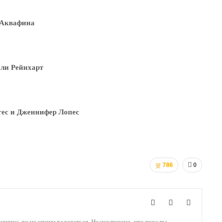
Аквафина
ли Рейнхарт
гес и Дженнифер Лопес
786
0
енщина, то не спеши радоваться. Не исключено, что пока ты