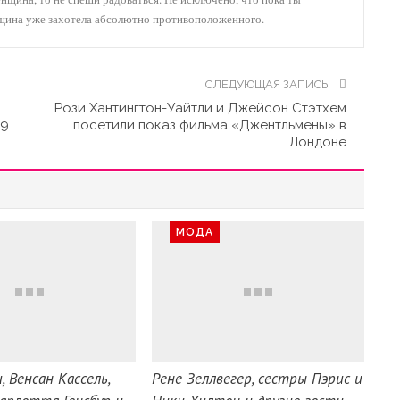
нщина уже захотела абсолютно противоположенного.
СЛЕДУЮЩАЯ ЗАПИСЬ
Рози Хантингтон-Уайтли и Джейсон Стэтхем
19
посетили показ фильма «Джентльмены» в
Лондоне
МОДА
, Венсан Кассель,
Рене Зеллвегер, сестры Пэрис и