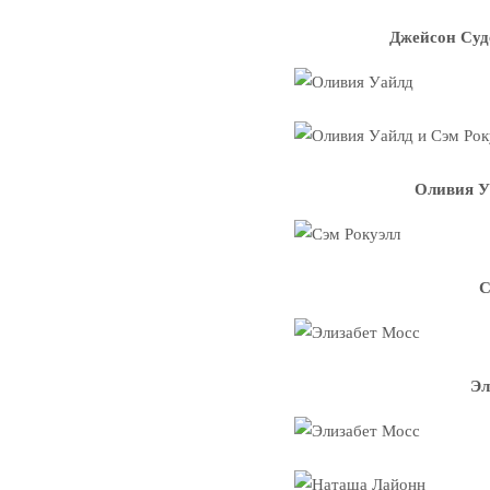
Джейсон Суд
Оливия У
С
Эл