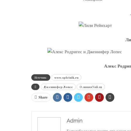
Ли
Алекс Родри
Источник:
www.spletnik.ru
Дженнифер Лопес
Оливия Уайлд
Share
Admin
Если тебе удалось понять что хочет ж