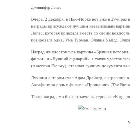
Дженнифер Лопес
Вчера, 2 декабря, в Нью-Йорке вот уже в 29-й раз
награды присуждают лучшим независимым картина
Лопес, которая приехала вместе со своим возлюбл
позировала одна, Ума Турман, Оливия Уайлд, Элиз
Наград же удостоились картины «Брачная история»
фильм» и «Лучший сценарий», а также удостоилас
(American Factory), ставшая лучшим документаль
Лучшим актером стал Адам Драйвер, сыгравший в 
Аквафину за роль в фильме «Прощание» (The Farewe
Также наградами были отмечены сериалы «Когда он
У