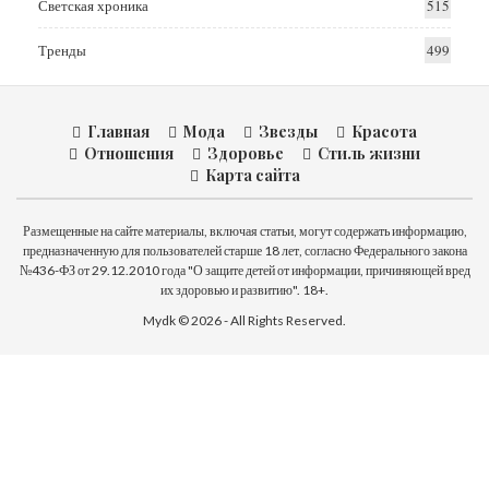
Светская хроника
515
Тренды
499
Главная
Мода
Звезды
Красота
Отношения
Здоровье
Стиль жизни
Карта сайта
Размещенные на сайте материалы, включая статьи, могут содержать информацию,
предназначенную для пользователей старше 18 лет, согласно Федерального закона
№436-ФЗ от 29.12.2010 года "О защите детей от информации, причиняющей вред
их здоровью и развитию". 18+.
Mydk © 2026 - All Rights Reserved.