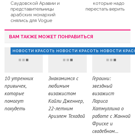
Саудовской Аравии и
которые надо
представительницы
перестать верить
арабских монархий
снялись для Vogue
ВАМ ТАКЖЕ МОЖЕТ ПОНРАВИТЬСЯ
НОВОСТИ КРАСОТЫ
НОВОСТИ КРАСОТЫ
НОВОСТИ КРАС
10 утренних
Знакомимся с
Героини:
привычек,
любимым
звездный
которые
визажистом
визажист
помогут
Кайли Дженнер,
Лариса
похудеть
22-летним
Хатмуллина о
Ариэлем Техадой
работе с Жанной
Фриске и
свадебном…