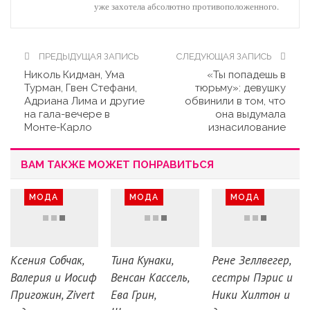
уже захотела абсолютно противоположенного.
ПРЕДЫДУЩАЯ ЗАПИСЬ
СЛЕДУЮЩАЯ ЗАПИСЬ
Николь Кидман, Ума
«Ты попадешь в
Турман, Гвен Стефани,
тюрьму»: девушку
Адриана Лима и другие
обвинили в том, что
на гала-вечере в
она выдумала
Монте-Карло
изнасилование
ВАМ ТАКЖЕ МОЖЕТ ПОНРАВИТЬСЯ
МОДА
МОДА
МОДА
Ксения Собчак,
Тина Кунаки,
Рене Зеллвегер,
Валерия и Иосиф
Венсан Кассель,
сестры Пэрис и
Пригожин, Zivert
Ева Грин,
Ники Хилтон и