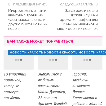
ПРЕДЫДУЩАЯ ЗАПИСЬ
СЛЕДУЮЩАЯ ЗАПИСЬ
Микроигольные патчи,
Запах земли после
шампунь с травяным
дождя, «лунный
чаем, маска-пленка и
аромат», парфюм для
другие бьюти-новинки
книжных маньяков и
недели
еще 7 осенних новинок
ВАМ ТАКЖЕ МОЖЕТ ПОНРАВИТЬСЯ
НОВОСТИ КРАСОТЫ
НОВОСТИ КРАСОТЫ
НОВОСТИ КРАС
10 утренних
Знакомимся с
Героини:
привычек,
любимым
звездный
которые
визажистом
визажист
помогут
Кайли Дженнер,
Лариса
похудеть
22-летним
Хатмуллина о
Ариэлем Техадой
работе с Жанной