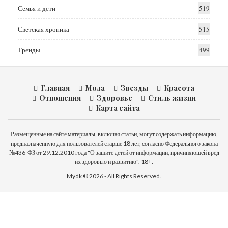
Семья и дети
519
Светская хроника
515
Тренды
499
Главная
Мода
Звезды
Красота
Отношения
Здоровье
Стиль жизни
Карта сайта
Размещенные на сайте материалы, включая статьи, могут содержать информацию,
предназначенную для пользователей старше 18 лет, согласно Федерального закона
№436-ФЗ от 29.12.2010 года "О защите детей от информации, причиняющей вред
их здоровью и развитию". 18+.
Mydk © 2026 - All Rights Reserved.