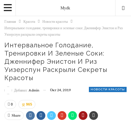
Mydk
Главная
Красота
Новости красоты
Интервальное голодание, тренировки и зеленые соки: Дженнифер Энистон и Риз
Уизерспун раскрыли секреты красоты
Интервальное Голодание,
Тренировки И Зеленые Соки:
Дженнифер Энистон И Риз
Уизерспун Раскрыли Секреты
Красоты
Окт 24, 2019
НОВОСТИ КРАСОТЫ
Добавил:
Admin
0
965
Share