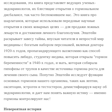
исследования, эта книга представляет ведущих ученых-
эндокринологов, их блестящие открытия о гормональном
дисбалансе, так часто беспокоившем нас. Это книга про
шарлатанов, которые использовали передовые научные
открытия в своих коварных целях — для продажи ложных
лекарств и достижения личного благополучия. Эпштейн
раскрывает завесу тайны, впуская читателя в непростой мир
медицины с богатым набором персонажей, включая доктора
1920-х годов, пропагандирующего вазэктомию как способ
повысить либидо, студентку-медика, которая открыла "гормон
беременности" в 1940-х годах, и мать, которая собирала
гипофизы от трупов в качестве источника гормона роста для
лечения своего сына. Попутно Эпштейн исследует функции
основных гормонов нашего организма, таких как лептин,
окситоцин, эстроген и тестостерон, демистифицируя науку об
эндокринологии, и дает нам понять важную истину — именно
гормоны контролируют нас!
Невероятная история