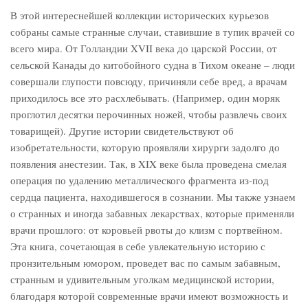
В этой интереснейшей коллекции исторических курьезов
собраны самые странные случаи, ставившие в тупик врачей со
всего мира. От Голландии XVII века до царской России, от
сельской Канады до китобойного судна в Тихом океане – люди
совершали глупости повсюду, причиняли себе вред, а врачам
приходилось все это расхлебывать. (Например, один моряк
проглотил десятки перочинных ножей, чтобы развлечь своих
товарищей). Другие истории свидетельствуют об
изобретательности, которую проявляли хирурги задолго до
появления анестезии. Так, в XIX веке была проведена смелая
операция по удалению металлического фрагмента из-под
сердца пациента, находившегося в сознании. Мы также узнаем
о странных и иногда забавных лекарствах, которые применяли
врачи прошлого: от коровьей рвоты до клизм с портвейном.
Эта книга, сочетающая в себе увлекательную историю с
пронзительным юмором, проведет вас по самым забавным,
странным и удивительным уголкам медицинской истории,
благодаря которой современные врачи имеют возможность и