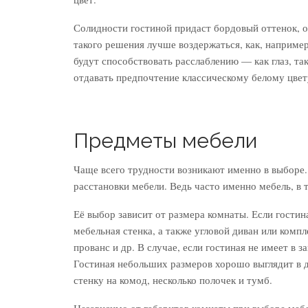
Солидности гостиной придаст бордовый оттенок, од
такого решения лучше воздержаться, как, например
будут способствовать расслаблению — как глаз, та
отдавать предпочтение классическому белому цвет
Предметы мебели
Чаще всего трудности возникают именно в выборе. 
расстановки мебели. Ведь часто именно мебель, в т
Её выбор зависит от размера комнаты. Если гости
мебельная стенка, а также угловой диван или комп
прованс и др. В случае, если гостиная не имеет в 
Гостиная небольших размеров хорошо выглядит в 
стенку на комод, несколько полочек и тумб.
Независимо от габаритов комнаты при выборе мебе