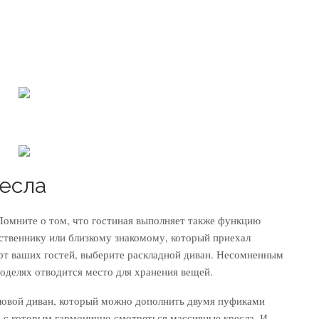
ресла
Помните о том, что гостиная выполняет также функцию
дственнику или близкому знакомому, который приехал
рт ваших гостей, выберите раскладной диван. Несомненным
моделях отводится место для хранения вещей.
ловой диван, который можно дополнить двумя пуфиками
, с которым гармонично смотреться массивные кресла. И