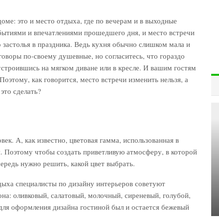
оме: это и место отдыха, где по вечерам и в выходные
бытиями и впечатлениями прошедшего дня, и место встречи
о застолья в праздника. Ведь кухня обычно слишком мала и
говоры по-своему душевные, но согласитесь, что гораздо
устроившись на мягком диване или в кресле. И вашим гостям
Поэтому, как говорится, место встречи изменить нельзя, а
это сделать?
ек. А, как известно, цветовая гамма, использованная в
й. Поэтому чтобы создать приветливую атмосферу, в которой
ередь нужно решить, какой цвет выбрать.
дыха специалисты по дизайну интерьеров советуют
она: оливковый, салатовый, молочный, сиреневый, голубой,
для оформления дизайна гостиной был и остается бежевый