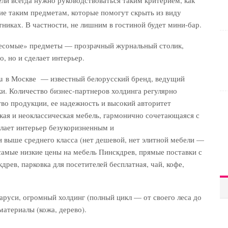
ие таким предметам, которые помогут скрыть из виду
никах. В частности, не лишним в гостиной будет мини-бар.
евесомые» предметы — прозрачный журнальный столик,
, но и сделает интерьер.
ru в Москве — известный белорусский бренд, ведущий
и. Количество бизнес-партнеров холдинга регулярно
тво продукции, ее надежность и высокий авторитет
ская и неоклассическая мебель, гармонично сочетающаяся с
лает интерьер безукоризненным и
 выше среднего класса (нет дешевой, нет элитной мебели —
самые низкие цены на мебель Пинскдрев, прямые поставки с
древ, парковка для посетителей бесплатная, чай, кофе,
руси, огромный холдинг (полный цикл — от своего леса до
атериалы (кожа, дерево).