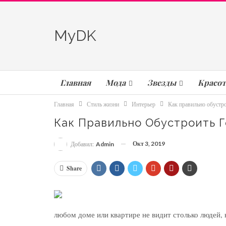
MyDK
Главная
Мода
Звезды
Красот
Главная
Стиль жизни
Интерьер
Как правильно обустр
Как Правильно Обустроить 
Окт 3, 2019
Добавил:
Admin
Share
любом доме или квартире не видит столько людей, к