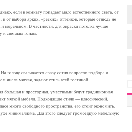
нако, если в комнату попадает мало естественного света, от
, и от выбора ярких, «резких» оттенков, которые отнюдь не
к и моральном. В частности, для окраски потолка лучше
у и светлым тонам.
На голову сваливается сразу сотня вопросов подбора и
ом числе мягкая, задают стиль всей гостиной.
ная большая и просторная, уместными будут традиционная
лект мягкой мебели. Подходящие стили — классический,
запасе много свободного пространства, его стоит экономить.
духе минимализма. Для этого следует громоздкую мебельную
ли всегда нужно руководствоваться таким критерием, как