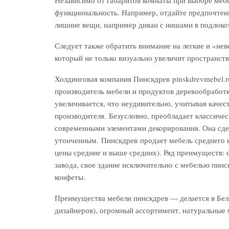
функциональность. Например, отдайте предпочтен
лишние вещи, например диван с нишами в подлокот
Следует также обратить внимание на легкие и «н
который не только визуально увеличит пространство
Холдинговая компания Пинскдрев pinskdrevmebel.
производитель мебели и продуктов деревообработк
увеличивается, что неудивительно, учитывая качес
производителя. Безусловно, преобладает классиче
современными элементами декорирования. Она сде
утонченным. Пинскдрев продает мебель среднего и
цены средние и выше средних). Ряд преимуществ: 
завода, свое здание исключительно с мебелью пинск
конфеты.
Преимущества мебели пинскдрев — делается в Бела
дизайнеров), огромный ассортимент, натуральные м