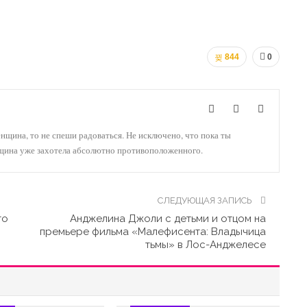
844
0
енщина, то не спеши радоваться. Не исключено, что пока ты
нщина уже захотела абсолютно противоположенного.
СЛЕДУЮЩАЯ ЗАПИСЬ
то
Анджелина Джоли с детьми и отцом на
премьере фильма «Малефисента: Владычица
тьмы» в Лос-Анджелесе