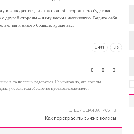
му о конкурентке, так как с одной стороны это будет вас
а с другой стороны – даму весьма назойливую. Ведите себя
олько вы и никого больше, кроме вас.
498
0
енщина, то не спеши радоваться. Не исключено, что пока ты
нщина уже захотела абсолютно противоположенного.
СЛЕДУЮЩАЯ ЗАПИСЬ
Как перекрасить рыжие волосы