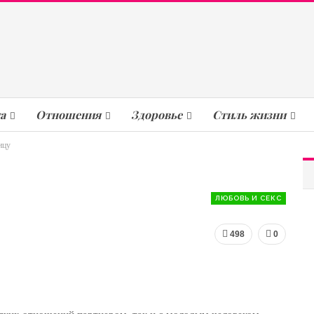
а
Отношения
Здоровье
Стиль жизни
ицу
ЛЮБОВЬ И СЕКС
498
0
яких отношений партнером, так и с молодым человеком,