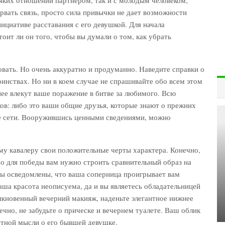
орвать связь, просто сила привычки не дает возможности
нициативе расставания с его девушкой. Для начала
тоит ли он того, чтобы вы думали о том, как убрать
вовать. Но очень аккуратно и продуманно. Наведите справки о
оинствах. Но ни в коем случае не спрашивайте обо всем этом
анее влекут ваше поражение в битве за любимого. Всю
в: либо это ваши общие друзья, которые знают о прежних
е сети. Вооружившись ценными сведениями, можно
у кавалеру свои положительные черты характера. Конечно,
Но для победы вам нужно строить сравнительный образ на
вы осведомлены, что ваша соперница проигрывает вам
ваша красота неописуема, да и вы являетесь обладательницей
быкновенный вечерний макияж, наденьте элегантное нижнее
ечно, не забудьте о прическе и вечернем туалете. Ваш облик
етной мысли о его бывшей девушке.