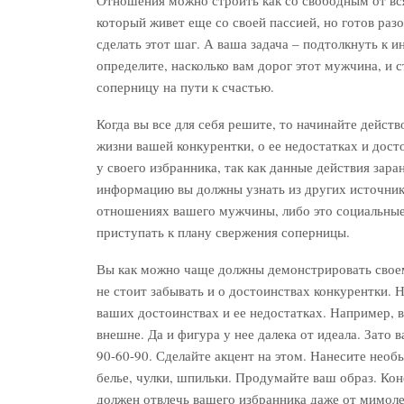
который живет еще со своей пассией, но готов раз
сделать этот шаг. А ваша задача – подтолкнуть к и
определите, насколько вам дорог этот мужчина, и с
соперницу на пути к счастью.
Когда вы все для себя решите, то начинайте дейст
жизни вашей конкурентки, о ее недостатках и дост
у своего избранника, так как данные действия зар
информацию вы должны узнать из других источнико
отношениях вашего мужчины, либо это социальны
приступать к плану свержения соперницы.
Вы как можно чаще должны демонстрировать своем
не стоит забывать и о достоинствах конкурентки. 
ваших достоинствах и ее недостатках. Например, 
внешне. Да и фигура у нее далека от идеала. Зато 
90-60-90. Сделайте акцент на этом. Нанесите нео
белье, чулки, шпильки. Продумайте ваш образ. Кон
должен отвлечь вашего избранника даже от мимол