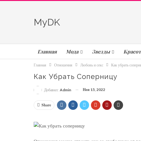
MyDK
Главная
Мода
Звезды
Красот
Главная
Отношения
Любовь и секс
Как убрать соперн
Как Убрать Соперницу
Ноя 15, 2022
Добавил:
Admin
Share
Отношения можно строить как со свободным от вс