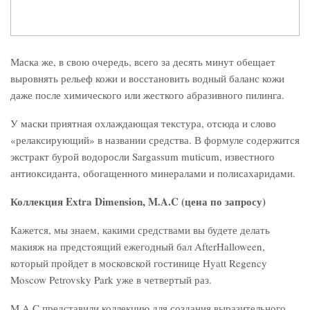
Маска же, в свою очередь, всего за десять минут обещает
выровнять рельеф кожи и восстановить водный баланс кожи
даже после химического или жесткого абразивного пилинга.
У маски приятная охлаждающая текстура, отсюда и слово
«релаксирующий» в названии средства. В формуле содержится
экстракт бурой водоросли Sargassum muticum, известного
антиоксиданта, обогащенного минералами и полисахаридами.
Коллекция Extra Dimension, M.A.C (цена по запросу)
Кажется, мы знаем, какими средствами вы будете делать
макияж на предстоящий ежегодный бал AfterHalloween,
который пройдет в московской гостинице Hyatt Regency
Moscow Petrovsky Park уже в четвертый раз.
M.A.C представили коллекцию для создания выразительного