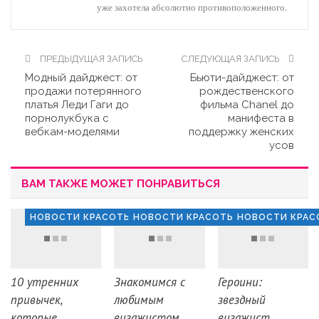
уже захотела абсолютно противоположенного.
ПРЕДЫДУЩАЯ ЗАПИСЬ
СЛЕДУЮЩАЯ ЗАПИСЬ
Модный дайджест: от
Бьюти-дайджест: от
продажи потерянного
рождественского
платья Леди Гаги до
фильма Chanel до
порнолукбука с
манифеста в
вебкам-моделями
поддержку женских
усов
ВАМ ТАКЖЕ МОЖЕТ ПОНРАВИТЬСЯ
НОВОСТИ КРАСОТЫ
НОВОСТИ КРАСОТЫ
НОВОСТИ КРАС
10 утренних
Знакомимся с
Героини:
привычек,
любимым
звездный
которые
визажистом
визажист