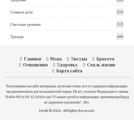
Семья и дети
519
Светская хроника
515
Тренды
499
Главная
Мода
Звезды
Красота
Отношения
Здоровье
Стиль жизни
Карта сайта
Размещенные на сайте материалы, включая статьи, могут содержать информацию,
предназначенную для пользователей старше 18 лет, согласно Федерального закона
№436-ФЗ от 29.12.2010 года "О защите детей от информации, причиняющей вред
их здоровью и развитию". 18+.
Mydk © 2026 - All Rights Reserved.