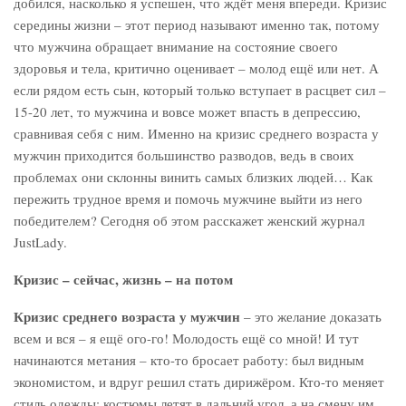
добился, насколько я успешен, что ждёт меня впереди. Кризис
середины жизни – этот период называют именно так, потому
что мужчина обращает внимание на состояние своего
здоровья и тела, критично оценивает – молод ещё или нет. А
если рядом есть сын, который только вступает в расцвет сил –
15-20 лет, то мужчина и вовсе может впасть в депрессию,
сравнивая себя с ним. Именно на кризис среднего возраста у
мужчин приходится большинство разводов, ведь в своих
проблемах они склонны винить самых близких людей… Как
пережить трудное время и помочь мужчине выйти из него
победителем? Сегодня об этом расскажет женский журнал
JustLady.
Кризис – сейчас, жизнь – на потом
Кризис среднего возраста у мужчин
– это желание доказать
всем и вся – я ещё ого-го! Молодость ещё со мной! И тут
начинаются метания – кто-то бросает работу: был видным
экономистом, и вдруг решил стать дирижёром. Кто-то меняет
стиль одежды: костюмы летят в дальний угол, а на смену им