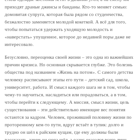
приходят драные джинсы и банданы. Кто-то меняет семью:
домовитая супруга, которая была рядом со студенчества,
безжалостно заменяется молодой кокеткой. А всё для того,
чтобы попытаться удержать уходящую молодость и
«наверстать» упущенное, которое до недавней поры даже не
интересовало.
Безусловно, переоценка своей жизни – это одна из важнейших
причин кризиса. Но основная скрывается глубже. Это болезнь
общества под названием «Жизнь на потом». С самого детства
человеку расписывают этапы его пути – детский сад, школа,
университет, работа. И смысл каждого шага не в том, чтобы
чему-то научиться, насладиться или порадоваться, а в том,
чтобы перейти к следующему. А миссия, смысл жизни, цель
существования – эти действительно имеющие вес понятия
остаются за кадром. Человек, проживший половину жизни по
проторенному кем-то пути, вдруг встаёт в тупик: долго и
трудно он шёл к райским кущам, где ему должны были
рассказать, зачем он сюда шёл, а оазис оказался всего лишь