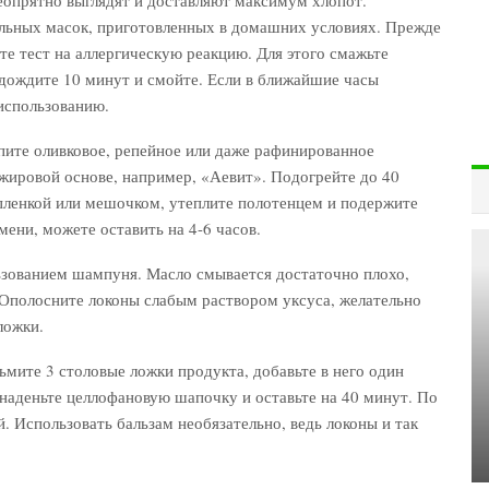
льных масок, приготовленных в домашних условиях. Прежде
те тест на аллергическую реакцию. Для этого смажьте
дождите 10 минут и смойте. Если в ближайшие часы
 использованию.
пите оливковое, репейное или даже рафинированное
 жировой основе, например, «Аевит». Подогрейте до 40
 пленкой или мешочком, утеплите полотенцем и подержите
мени, можете оставить на 4-6 часов.
ьзованием шампуня. Масло смывается достаточно плохо,
 Ополосните локоны слабым раствором уксуса, желательно
ложки.
мите 3 столовые ложки продукта, добавьте в него один
 наденьте целлофановую шапочку и оставьте на 40 минут. По
 Использовать бальзам необязательно, ведь локоны и так