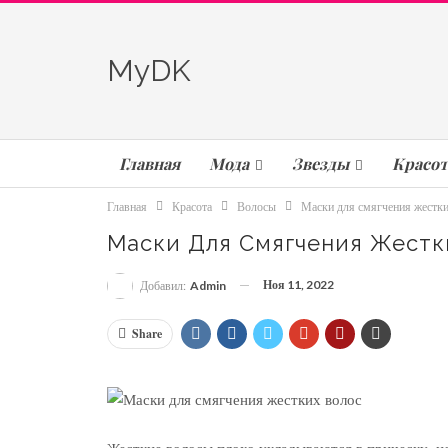
MyDK
Главная
Мода
Звезды
Красот
Главная
Красота
Волосы
Маски для смягчения жестки
Маски Для Смягчения Жестк
Ноя 11, 2022
Добавил:
Admin
Share
Жесткие волосы плохо укладываются в прическу, н