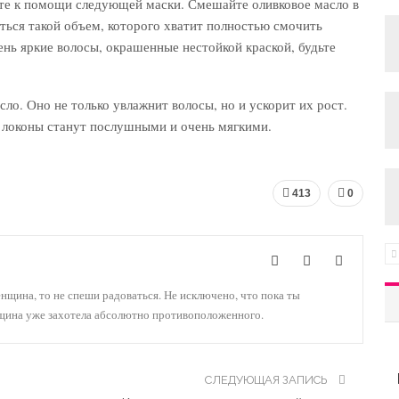
ите к помощи следующей маски. Смешайте оливковое масло в
ться такой объем, которого хватит полностью смочить
ень яркие волосы, окрашенные нестойкой краской, будьте
ло. Оно не только увлажнит волосы, но и ускорит их рост.
 локоны станут послушными и очень мягкими.
413
0
енщина, то не спеши радоваться. Не исключено, что пока ты
нщина уже захотела абсолютно противоположенного.
СЛЕДУЮЩАЯ ЗАПИСЬ