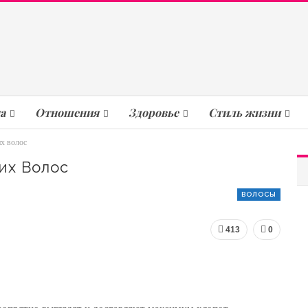
а
Отношения
Здоровье
Стиль жизни
х волос
их Волос
ВОЛОСЫ
413
0
еопрятно выглядят и доставляют максимум хлопот.