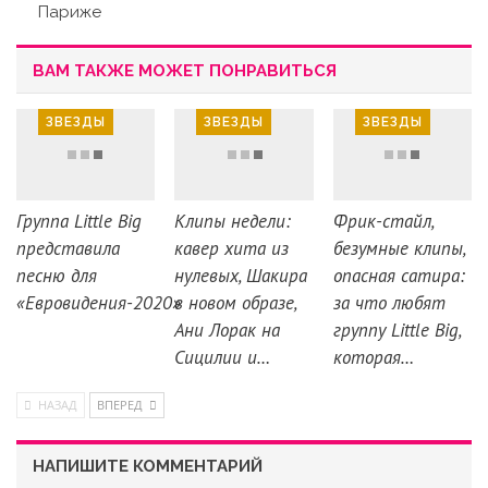
Париже
ВАМ ТАКЖЕ МОЖЕТ ПОНРАВИТЬСЯ
ЗВЕЗДЫ
ЗВЕЗДЫ
ЗВЕЗДЫ
Группа Little Big
Клипы недели:
Фрик-стайл,
представила
кавер хита из
безумные клипы,
песню для
нулевых, Шакира
опасная сатира:
«Евровидения-2020»
в новом образе,
за что любят
Ани Лорак на
группу Little Big,
Сицилии и…
которая…
НАЗАД
ВПЕРЕД
НАПИШИТЕ КОММЕНТАРИЙ