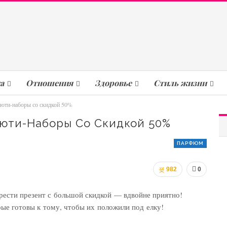
а
Отношения
Здоровье
Стиль жизни
ьюти-наборы со скидкой 50%
ьюти-Наборы Со Скидкой 50%
ПАРФЮМ
982
0
брести презент с большой скидкой — вдвойне приятно!
ые готовы к тому, чтобы их положили под елку!