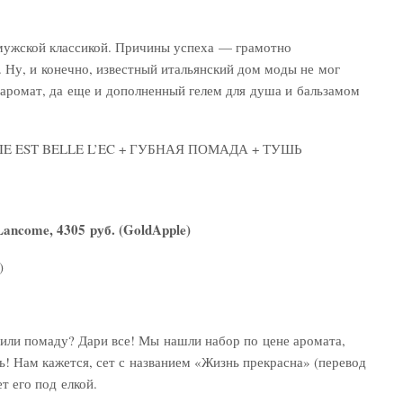
мужской классикой. Причины успеха — грамотно
. Ну, и конечно, известный итальянский дом моды не мог
й аромат, да еще и дополненный гелем для душа и бальзамом
 EST BELLE L’EC + ГУБНАЯ ПОМАДА + ТУШЬ
ncome, 4305 руб. (GoldApple)
)
или помаду? Дари все! Мы нашли набор по цене аромата,
ь! Нам кажется, сет с названием «Жизнь прекрасна» (перевод
ет его под елкой.