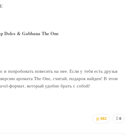
E
р Dolce & Gabbana The One
о и попробовать повесить на нее. Если у тебя есть друзья
версию аромата The One, считай, подарок найден! В этом
avel-формат, который удобно брать с собой!
982
0