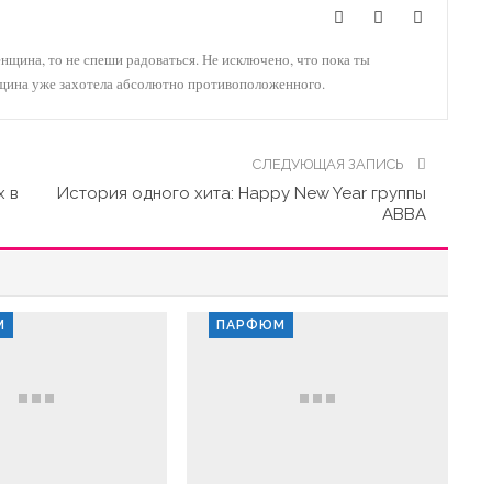
енщина, то не спеши радоваться. Не исключено, что пока ты
нщина уже захотела абсолютно противоположенного.
СЛЕДУЮЩАЯ ЗАПИСЬ
х в
История одного хита: Happy New Year группы
ABBA
М
ПАРФЮМ