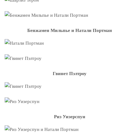
Бенжамен Мильпье и Натали Портман
Гвинет Пэлтроу
Риз Уизерспун