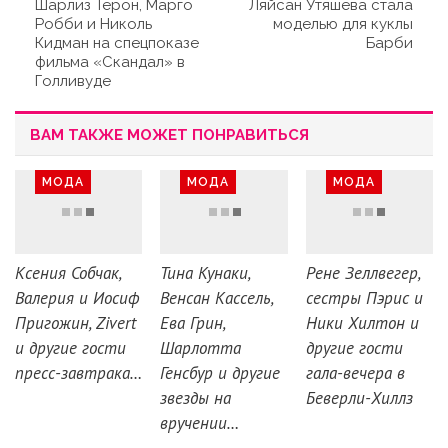
Шарлиз Терон, Марго
Ляйсан Утяшева стала
Робби и Николь
моделью для куклы
Кидман на спецпоказе
Барби
фильма «Скандал» в
Голливуде
ВАМ ТАКЖЕ МОЖЕТ ПОНРАВИТЬСЯ
МОДА
МОДА
МОДА
Ксения Собчак,
Тина Кунаки,
Рене Зеллвегер,
Валерия и Иосиф
Венсан Кассель,
сестры Пэрис и
Пригожин, Zivert
Ева Грин,
Ники Хилтон и
и другие гости
Шарлотта
другие гости
пресс-завтрака…
Генсбур и другие
гала-вечера в
звезды на
Беверли-Хиллз
вручении…