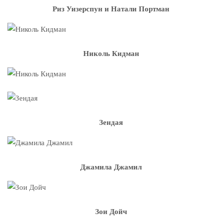
Риз Уизерспун и Натали Портман
Николь Кидман
Зендая
Джамила Джамил
Зои Дойч