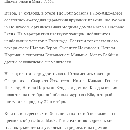
Шарлиз Терон и Марго Робби
Вчера, 14 октября, в отеле The Four Seasons в Лос-Анджелесе
состоялась ежегодная церемония вручения премии Elle Women
in Hollywood, организованная модным домом Ralph Laurenand
Lexus. На мероприятии чествуют женщин, добившихся
наибольших успехов в Голливуде. Гостями торжественного
вечера стали Шарлиз Терон, Скарлетт Йоханссон, Натали
Портман с супругом Бенжаменом Мильпье, Марго Робби и
другие голливудские знаменитости.
Наград в этом году удостоились 10 знаменитых женщин.
Среди них — Скарлетт Йоханссон, Николь Кидман, Гвинет
Пэлтроу, Натали Портман, Зендая и другие. Каждая из них
появится на октябрьской обложке журнала Elle, который
поступит в продажу 22 октября.
Кстати, интересно, что большинство гостей появились на
премии в образе total black. Такое единство в дресс-коде
голливудские звезды уже демонстрировали на премии