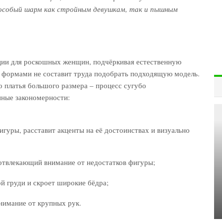
особый шарм как стройным девушкам, так и пышным
ции для роскошных женщин, подчёркивая естественную
и формами не составит труда подобрать подходящую модель.
о платья большого размера – процесс сугубо
нные закономерности:
гуры, расставит акценты на её достоинствах и визуально
 отвлекающий внимание от недостатков фигуры;
й груди и скроет широкие бёдра;
нимание от крупных рук.