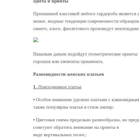
Цвета и принты
Признанной классикой любого гардероба является 
менее, модные тенденции современности обращены
синего, алого, фиолетового произведут неизгладим
Пышным дамам подойдут геометрические принты и
горошек или элементы орнамента.
Разновидности женских платьев
1.
Повседневное платье
• Особое внимание уделено платьям с клиновидны
также популярны платья в стиле ампир;
• Цветовая гамма предельно разнообразна, но пре
советуют обратить внимание на принты в
виде вертикальных полос;