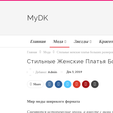
MyDK
Главная
Мода
Звезды
Красот
Главная
Мода
Стильные женские платья больших размеро
Стильные Женские Платья Б
Дек 5, 2019
Добавил:
Admin
Share
Мир моды широкого формата
Сменяются исторические эпохи, а вместе с ними