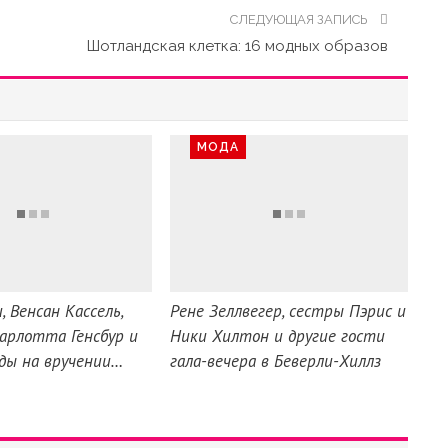
СЛЕДУЮЩАЯ ЗАПИСЬ
Шотландская клетка: 16 модных образов
МОДА
, Венсан Кассель,
Рене Зеллвегер, сестры Пэрис и
Шарлотта Генсбур и
Ники Хилтон и другие гости
зды на вручении…
гала-вечера в Беверли-Хиллз