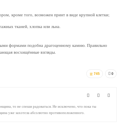
ом, кроме того, возможен принт в виде крупной клетки;
ажных тканей, хлопка или льна.
ными формами подобна драгоценному камню. Правильно
ивающая восхищённые взгляды.
745
0
енщина, то не спеши радоваться. Не исключено, что пока ты
нщина уже захотела абсолютно противоположенного.