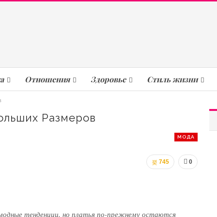
а
Отношения
Здоровье
Стиль жизни
в
ольших Размеров
МОДА
745
0
 модные тенденции, но платья по-прежнему остаются