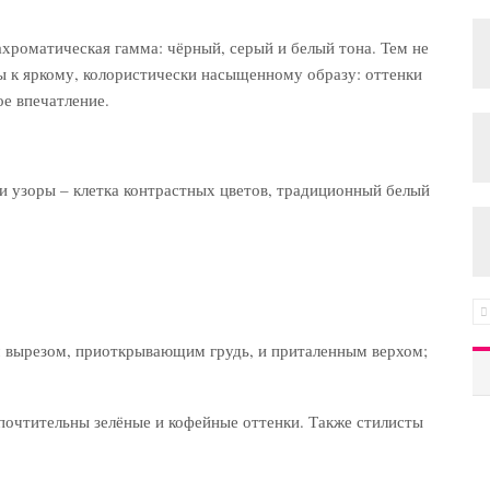
ахроматическая гамма: чёрный, серый и белый тона. Тем не
 к яркому, колористически насыщенному образу: оттенки
ое впечатление.
 узоры – клетка контрастных цветов, традиционный белый
м вырезом, приоткрывающим грудь, и приталенным верхом;
дпочтительны зелёные и кофейные оттенки. Также стилисты