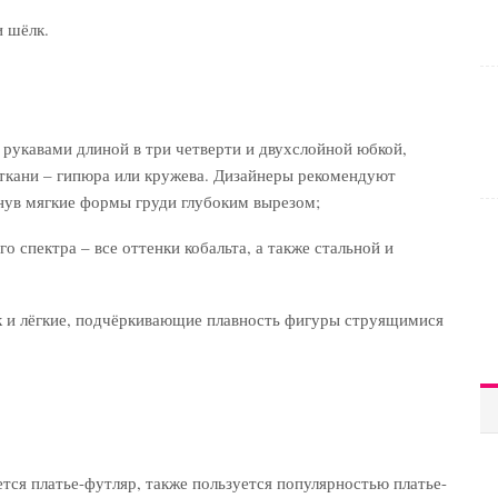
и шёлк.
укавами длиной в три четверти и двухслойной юбкой,
 ткани – гипюра или кружева. Дизайнеры рекомендуют
кнув мягкие формы груди глубоким вырезом;
о спектра – все оттенки кобальта, а также стальной и
ак и лёгкие, подчёркивающие плавность фигуры струящимися
ся платье-футляр, также пользуется популярностью платье-