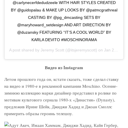
@carlynecerfdedudzeele WITH HAIR STYLES CREATED
BY @guidopalau & MAKE UP LOOKS BY @patmcgrathreal
CASTING BY @pg_dmcasting SETS BY
@maryhoward_setdesign AND ART DIRECTION BY
@duzansky FEATURING “IT’S A COOL WORLD” BY
KARLA DEVITO #MOSCHINORAMA
A post shared by
Jeremy Scott
(@itsjeremyscott) on
Jan 21, 2020 at 11:21am PST
Видео из Instagram
Летом прошлого года он, кстати сказать, тоже сделал ставку
на видео и 1980-е в рекламной кампании Moschino. Осенне-
зимнюю коллекцию марки дизайнер представил в ролике по
мотивам культового сериала 1980-х «Династия» (Dynasty),
предложив Ирине Шейк, Джиджи Хадид и Джоан Смоллс
примерить образы героинь телешоу.