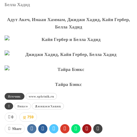
Адут Акеч, Имаан Хаммам, Джиджи Хадид, Кайя Гербер,
Белла Хадид
Тайра Бэнкс
Источник:
www.spletnik.ru
Видео
Джиджи Хадид
0
759
Share