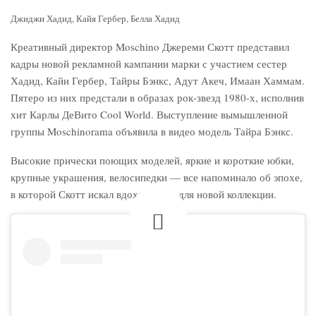
Джиджи Хадид, Кайя Гербер, Белла Хадид
Креативный директор Moschino Джереми Скотт представил
кадры новой рекламной кампании марки с участием сестер
Хадид, Кайи Гербер, Тайры Бэнкс, Адут Акеч, Имаан Хаммам.
Пятеро из них предстали в образах рок-звезд 1980-х, исполнив
хит Карлы ДеВито Cool World. Выступление вымышленной
группы Moschinorama объявила в видео модель Тайра Бэнкс.
Высокие прически поющих моделей, яркие и короткие юбки,
крупные украшения, велосипедки — все напоминало об эпохе,
в которой Скотт искал вдохновение для новой коллекции.