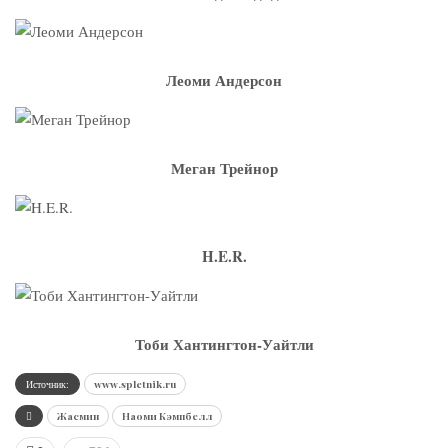
Леоми Андерсон
Меган Трейнор
H.E.R.
Тоби Хантингтон-Уайтли
Источник:
www.spletnik.ru
Жасмин
Наоми Кэмпбелл