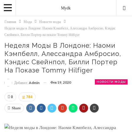
Mydk
Главная
Мода
Новости моды
Неделя моды в Лондоне: Наоми Кэмпбелл, Алессандра Амбросио, Кэндис
Свейнпол, Билли Портер на показе Tommy Hilfiger
Неделя Моды В Лондоне: Наоми
Кэмпбелл, Алессандра Амбросио,
Кэндис Свейнпол, Билли Портер
На Показе Tommy Hilfiger
Фев 19, 2020
НОВОСТИ МОДЫ
Добавил:
Admin
0
784
Share