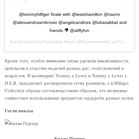
@tommyhilfiger finale with @lewishamilton @naomi
@alessandraambrosio @angelcandices @lukasabbat and
friends 🎥 @stiffyhm
A post shared by
Footwear News
(@footwearnews) on
Feb 16, 2020 at 1:10pm PST
Кроме того, особое внимание снова уделили инклюзивности,
пригласив к участию моделей разных рас, телосложений и
возрастов. В коллекциях Tommy х Lewis и Tommy х Lewis х
H.E.R. предлагают расширенную сетку размеров, а в Hilfiger
Collection образы составлены таким образом, что возможно
совместное использование предметов гардероба разных полов.
Гости показа
Билли Портер