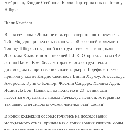
Наоми Кэмпбелл
Вчера вечером в Лондоне в галерее современного искусства
Тейт Модерн прошел показ капсульной весенней коллекции
Tommy Hilfiger, созданной в сотрудничестве с гонщиком
Льюисом Хэмилтоном и певицей H.E.R. Открывала показ 49-
летняя Наоми Кэмпбелл, которая много сотрудничала с
дизайнером на протяжении своей карьеры. В дефиле также
приняли участие Кэндис Свейнпол, Винни Харлоу, Алессандра
Амбросио, Эрин О’Коннор, Жасмин Сандерс, Халима Аден,
Ясмин Ле Бон. Появился на подиуме и 20-летний сын
известного музыканта Лиама Галлахера Леннон, который не
так давно стал лицом мужской линейки Saint Laurent.
В новой коллекции сосредоточились на исследовании
молодежного стиля, причем как с точки зрения уличной моды,
так и более формальных нарядов вроде школьной и