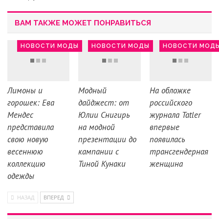
ВАМ ТАКЖЕ МОЖЕТ ПОНРАВИТЬСЯ
НОВОСТИ МОДЫ
НОВОСТИ МОДЫ
НОВОСТИ МОД
Лимоны и
Модный
На обложке
горошек: Ева
дайджест: от
российского
Мендес
Юлии Снигирь
журнала Tatler
представила
на модной
впервые
свою новую
презентации до
появилась
весеннюю
кампании с
трансгендерная
коллекцию
Тиной Кунаки
женщина
одежды
НАЗАД
ВПЕРЕД