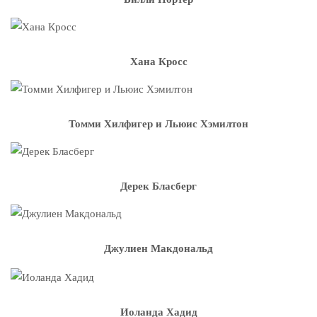
Хана Кросс
Томми Хилфигер и Льюис Хэмилтон
Дерек Бласберг
Джулиен Макдональд
Иоланда Хадид