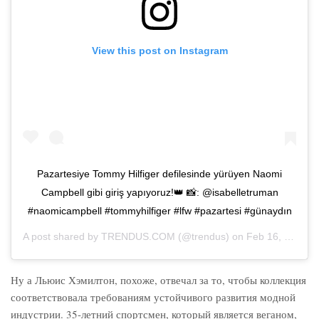
View this post on Instagram
Pazartesiye Tommy Hilfiger defilesinde yürüyen Naomi
Campbell gibi giriş yapıyoruz!👑 📸: @isabelletruman
#naomicampbell #tommyhilfiger #lfw #pazartesi #günaydın
A post shared by
TRENDUS.COM
(@trendus) on
Feb 16, 2020 at 11:37pm PST
Ну а Льюис Хэмилтон, похоже, отвечал за то, чтобы коллекция
соответствовала требованиям устойчивого развития модной
индустрии. 35-летний спортсмен, который является веганом,