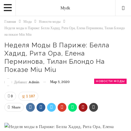
Mydk
Главная
Мода
Новости моды
Неделя моды в Париже: Белла Хадид, Рита Ора, Елена Перминова, Тилан Блондо
на показе Miu Miu
Неделя Моды В Париже: Белла
Хадид, Рита Ора, Елена
Перминова, Тилан Блондо На
Показе Miu Miu
Мар 5, 2020
НОВОСТИ МОДЫ
Добавил:
Admin
0
1 187
Share