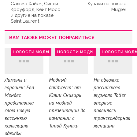
Сальма Хайек, Синди
Кунаки на показе
Кроуфорд, Кейт Мосс
Mugler
и другие на показе
Saint Laurent
ВАМ ТАКЖЕ МОЖЕТ ПОНРАВИТЬСЯ
НОВОСТИ МОДЫ
НОВОСТИ МОДЫ
НОВОСТИ МОД
Лимоны и
Модный
На обложке
горошек: Ева
дайджест: от
российского
Мендес
Юлии Снигирь
журнала Tatler
представила
на модной
впервые
свою новую
презентации до
появилась
весеннюю
кампании с
трансгендерная
коллекцию
Тиной Кунаки
женщина
одежды