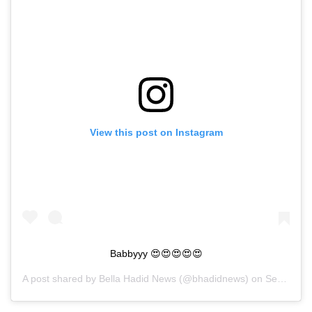
View this post on Instagram
Babbyyy 😍😍😍😍😍
A post shared by
Bella Hadid News
(@bhadidnews) on
Sep 25, 2019 at 2:20am PDT