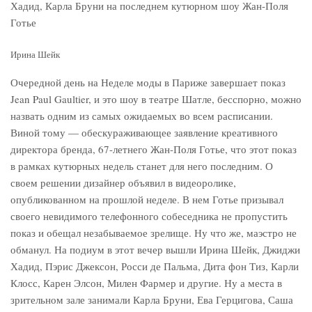
Ирина Шейк
Очередной день на Неделе моды в Париже завершает показ
Jean Paul Gaultier, и это шоу в театре Шатле, бесспорно, можно
назвать одним из самых ожидаемых во всем расписании.
Виной тому — обескураживающее заявление креативного
директора бренда, 67-летнего Жан-Поля Готье, что этот показ
в рамках кутюрных недель станет для него последним. О
своем решении дизайнер объявил в видеоролике,
опубликованном на прошлой неделе. В нем Готье призывал
своего невидимого телефонного собеседника не пропустить
показ и обещал незабываемое зрелище. Ну что же, маэстро не
обманул. На подиум в этот вечер вышли Ирина Шейк, Джиджи
Хадид, Пэрис Джексон, Росси де Пальма, Дита фон Тиз, Карли
Клосс, Карен Элсон, Милен Фармер и другие. Ну а места в
зрительном зале занимали Карла Бруни, Ева Герцигова, Саша