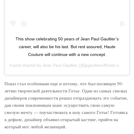
This show celebrating 50 years of Jean Paul Gaultier’s
career, will also be his last. But rest assured, Haute
Couture will continue with a new concept.
A post shared by
Jean Paul Gaultier
(@jpgaultierofficial) on
Jan 1
Показ стал особенным еще и потому, что был посвящен 50-
летию творческой деятельности Готье. Один из самых смелых
дизайнеров современности решил отпраздновать это событие,
дав своим поклонникам шанс осуществить свою самую
смелую мечту — поучаствовать в шоу самого Готье! Готовясь
к дефиле, дизайнер объявил открытый кастинг, прийти на
который мог любой желающий.