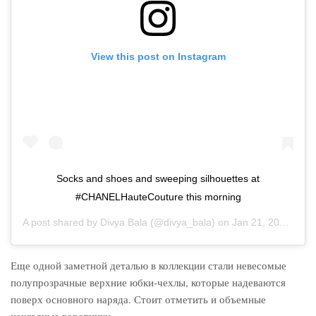
View this post on Instagram
Socks and shoes and sweeping silhouettes at
#CHANELHauteCouture this morning
A post shared by
Divya Bala
(@divya_bala) on
Jan 21, 2020 at 2:00am PST
Еще одной заметной деталью в коллекции стали невесомые
полупрозрачные верхние юбки-чехлы, которые надеваются
поверх основного наряда. Стоит отметить и объемные