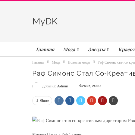
MyDK
Главная
Мода
Звезды
Красот
Главная
Мода
Новости моды
Раф Симонс стал со-кре
Раф Симонс Стал Со-Креати
Фев 25, 2020
Добавил:
Admin
Share
Миучча Прада и Раф Симонс