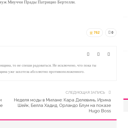
 муж Mиуччи Прады Патрицио Бертелли.
762
0
енщина, то не спеши радоваться. Не исключено, что пока ты
нщина уже захотела абсолютно противоположенного.
СЛЕДУЮЩАЯ ЗАПИСЬ
и
Неделя моды в Милане: Кара Делевинь, Ирина
зе
Шейк, Белла Хадид, Орландо Блум на показе
Hugo Boss