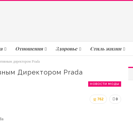
а
Отношения
Здоровье
Стиль жизни
ативным директором Prada
вным Директором Prada
НОВОСТИ МОДЫ
762
0