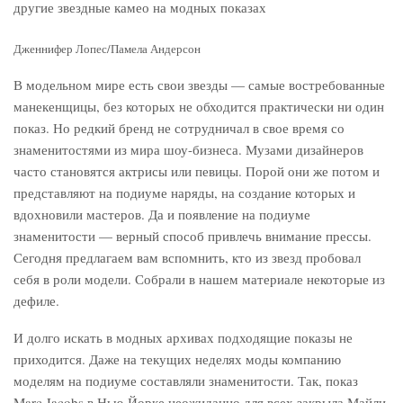
Дженнифер Лопес/Памела Андерсон
В модельном мире есть свои звезды — самые востребованные
манекенщицы, без которых не обходится практически ни один
показ. Но редкий бренд не сотрудничал в свое время со
знаменитостями из мира шоу-бизнеса. Музами дизайнеров
часто становятся актрисы или певицы. Порой они же потом и
представляют на подиуме наряды, на создание которых и
вдохновили мастеров. Да и появление на подиуме
знаменитости — верный способ привлечь внимание прессы.
Сегодня предлагаем вам вспомнить, кто из звезд пробовал
себя в роли модели. Собрали в нашем материале некоторые из
дефиле.
И долго искать в модных архивах подходящие показы не
приходится. Даже на текущих неделях моды компанию
моделям на подиуме составляли знаменитости. Так, показ
Marc Jacobs в Нью-Йорке неожиданно для всех закрыла Майли