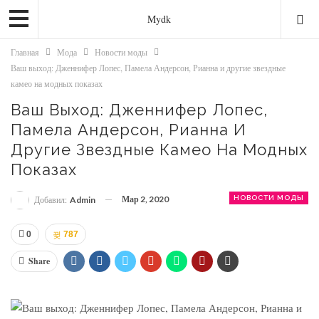
Mydk
Главная
Мода
Новости моды
Ваш выход: Дженнифер Лопес, Памела Андерсон, Рианна и другие звездные
камео на модных показах
Ваш Выход: Дженнифер Лопес,
Памела Андерсон, Рианна И
Другие Звездные Камео На Модных
Показах
Мар 2, 2020
НОВОСТИ МОДЫ
Добавил:
Admin
0
787
Share