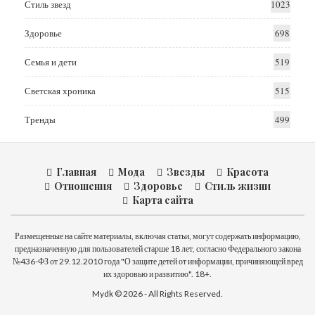
Стиль звезд
1023
Здоровье
698
Семья и дети
519
Светская хроника
515
Тренды
499
Главная
Мода
Звезды
Красота
Отношения
Здоровье
Стиль жизни
Карта сайта
Размещенные на сайте материалы, включая статьи, могут содержать информацию,
предназначенную для пользователей старше 18 лет, согласно Федерального закона
№436-ФЗ от 29.12.2010 года "О защите детей от информации, причиняющей вред
их здоровью и развитию". 18+.
Mydk © 2026 - All Rights Reserved.