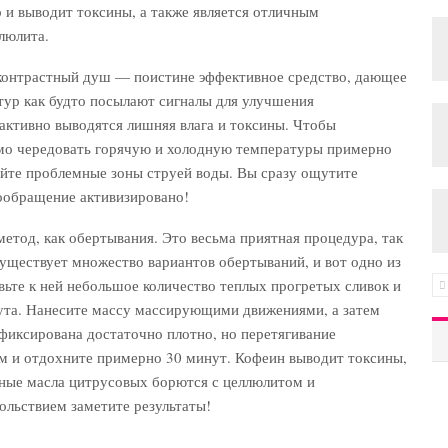
 и выводит токсины, а также является отличным
люлита.
ь контрастный душ — поистине эффективное средство, дающее
тур как будто посылают сигналы для улучшения
активно выводятся лишняя влага и токсины. Чтобы
мо чередовать горячую и холодную температуры примерно
руйте проблемные зоны струей воды. Вы сразу ощутите
вообращение активизировано!
метод, как обертывания. Это весьма приятная процедура, так
Существует множество вариантов обертываний, и вот одно из
вьте к ней небольшое количество теплых прогретых сливок и
рута. Нанесите массу массирующими движениями, а затем
фиксирована достаточно плотно, но перетягивание
м и отдохните примерно 30 минут. Кофеин выводит токсины,
рные масла цитрусовых борются с целлюлитом и
ольствием заметите результаты!