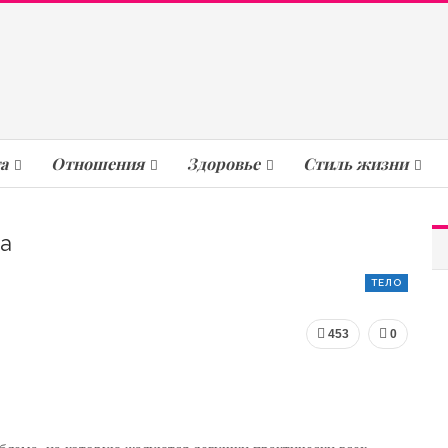
а
Отношения
Здоровье
Стиль жизни
а
ТЕЛО
453
0
блема, на которую жалуются девушки практически всех