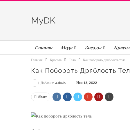
MyDK
Главная
Мода
Звезды
Красот
Главная
Красота
Тело
Как побороть дряблость тела
Как Побороть Дряблость Тел
Ноя 13, 2022
Добавил:
Admin
Share
Дряблая кожа — достаточно распространенная про