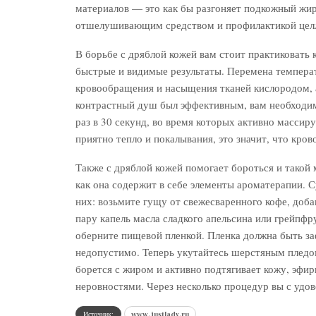
материалов — это как бы разгоняет подкожный жир
отшелушивающим средством и профилактикой цел
В борьбе с дряблой кожей вам стоит практиковат
быстрые и видимые результаты. Перемена темпера
кровообращения и насыщения тканей кислородом, 
контрастный душ был эффективным, вам необходи
раз в 30 секунд, во время которых активно масси
приятно тепло и покалывания, это значит, что кро
Также с дряблой кожей помогает бороться и такой 
как она содержит в себе элементы ароматерапии. 
них: возьмите гущу от свежесваренного кофе, доба
пару капель масла сладкого апельсина или грейпф
оберните пищевой пленкой. Пленка должна быть за
недопустимо. Теперь укутайтесь шерстяным пледо
борется с жиром и активно подтягивает кожу, эфи
неровностями. Через несколько процедур вы с удов
Источник:
www.justlady.ru