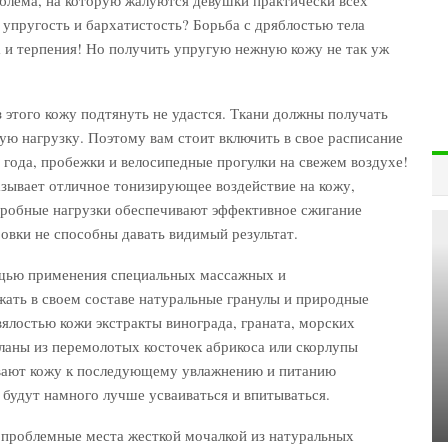
е упругость и бархатистость? Борьба с дряблостью тела
а и терпения! Но получить упругую нежную кожу не так уж
 этого кожу подтянуть не удастся. Ткани должны получать
ю нагрузку. Поэтому вам стоит включить в свое расписание
я года, пробежки и велосипедные прогулки на свежем воздухе!
азывает отличное тонизирующее воздействие на кожу,
эробные нагрузки обеспечивают эффективное сжигание
овки не способны давать видимый результат.
щью применения специальных массажных и
ть в своем составе натуральные гранулы и природные
ялостью кожи экстракты винограда, граната, морских
ланы из перемолотых косточек абрикоса или скорлупы
ивают кожу к последующему увлажнению и питанию
а будут намного лучше усваиваться и впитываться.
 проблемные места жесткой мочалкой из натуральных