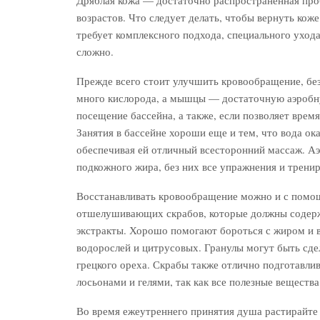
возрастов. Что следует делать, чтобы вернуть кож
требует комплексного подхода, специального уход
сложно.
Прежде всего стоит улучшить кровообращение, без
много кислорода, а мышцы — достаточную аэробну
посещение бассейна, а также, если позволяет врем
Занятия в бассейне хороши еще и тем, что вода ок
обеспечивая ей отличный всесторонний массаж. А
подкожного жира, без них все упражнения и тренир
Восстанавливать кровообращение можно и с помо
отшелушивающих скрабов, которые должны содержа
экстракты. Хорошо помогают бороться с жиром и в
водорослей и цитрусовых. Гранулы могут быть сде
грецкого ореха. Скрабы также отлично подготавл
лосьонами и гелями, так как все полезные веществ
Во время ежеутреннего принятия душа растирайте