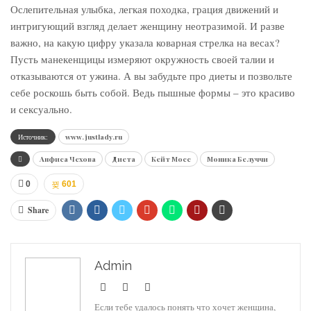
Ослепительная улыбка, легкая походка, грация движений и
интригующий взгляд делает женщину неотразимой. И разве
важно, на какую цифру указала коварная стрелка на весах?
Пусть манекенщицы измеряют окружность своей талии и
отказываются от ужина. А вы забудьте про диеты и позвольте
себе роскошь быть собой. Ведь пышные формы – это красиво
и сексуально.
Источник:
www.justlady.ru
Анфиса Чехова
Диета
Кейт Мосс
Моника Белуччи
0
601
Share
Admin
Если тебе удалось понять что хочет женщина,