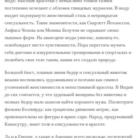
моде! Высокие красотки с немыслимо тонкой талией
постепенно исчезают с обложек глянцевых журналов. В моду
входит подчеркнуто женственный стиль и неприкрытая
сексуальность. Такие знаменитости, как Скарлетт Йоханссон,
Анфиса Чехова или Моника Белуччи не скрывают своих
пышных форм. На авансцене моды унисекс, наконец-то,
освобождает место чувственности. Пора перестать мучить
себя диетами и изнурительными тренировками в спортзалах и
полюбить свое тело таким, каким его создало природа.
Большой бюст, плавная линия бедер и сексуальный животик
веками воспевались художниками и поэтами как символ
утонченной женственности и непостижимой красоты. В Индии
до сих считается, у что худенькой женщины без животика и
полных бедер мало шансов найти хорошего мужа. Посмотрите
фильмы Болливуда: как грациозны движения актрис, как
привлекательны их фигуры в ярких сари. Народ, придумавший
Камасутру, знает толк в сексуальности и красоте.
Да и в Европе, а также в Америке всего несколько десятилетий